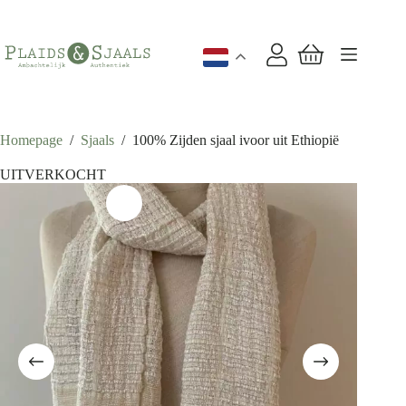
Ga
naar
de
inhoud
Winkelwagen
Homepage
/
Sjaals
/
100% Zijden sjaal ivoor uit Ethiopië
UITVERKOCHT