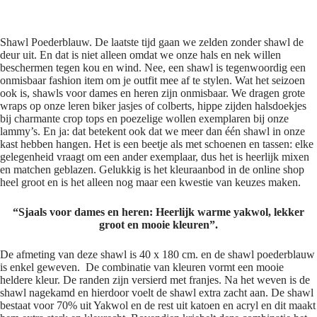
Shawl Poederblauw
Shawl Poederblauw. De laatste tijd gaan we zelden zonder shawl de
deur uit. En dat is niet alleen omdat we onze hals en nek willen
beschermen tegen kou en wind. Nee, een shawl is tegenwoordig een
onmisbaar fashion item om je outfit mee af te stylen. Wat het seizoen
ook is, shawls voor dames en heren zijn onmisbaar. We dragen grote
wraps op onze leren biker jasjes of colberts, hippe zijden halsdoekjes
bij charmante crop tops en poezelige wollen exemplaren bij onze
lammy’s. En ja: dat betekent ook dat we meer dan één shawl in onze
kast hebben hangen. Het is een beetje als met schoenen en tassen: elke
gelegenheid vraagt om een ander exemplaar, dus het is heerlijk mixen
en matchen geblazen. Gelukkig is het kleuraanbod in de online shop
heel groot en is het alleen nog maar een kwestie van keuzes maken.
“Sjaals voor dames en heren: Heerlijk warme yakwol, lekker
groot en mooie kleuren”.
De afmeting van deze shawl is 40 x 180 cm. en de shawl poederblauw
is enkel geweven. De combinatie van kleuren vormt een mooie
heldere kleur. De randen zijn versierd met franjes. Na het weven is de
shawl nagekamd en hierdoor voelt de shawl extra zacht aan. De shawl
bestaat voor 70% uit Yakwol en de rest uit katoen en acryl en dit maakt