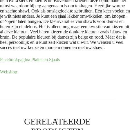
hem extra sterk en kleurecht. Bovendien kriebelt deze combinatie het
minst waardoor hij erg aangenaam is om te dragen. Heerlijke warme
en zachte shawl. Ook als omslagdoek te gebruiken. Eén keer voelen en
je wilt niets anders. Je kunt een sjaal lekker omwikkelen, om knopen,
of ‘open’ laten hangen. De kleurvariaties van shawls voor dames en
heren zijn eindeloos. Het is alleen nog maar een kwestie van kiezen uit
al deze kleuren. Veel heren kiezen de donkere kleuren zoals blauw en
bruin. De populaire kleuren bij dames zijn beige en rood. Maar dat is
heel persoonlijk en u kunt zelf kiezen wat u wilt. We wensen u veel
succes met uw keuze en mooie momenten met uw shawl.
Facebookpagina Plaids en Sjaals
Webshop
GERELATEERDE