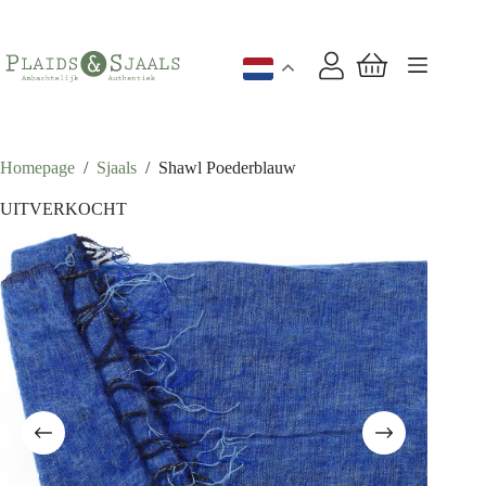
Ga
naar
de
inhoud
Winkelwagen
Homepage
/
Sjaals
/
Shawl Poederblauw
UITVERKOCHT