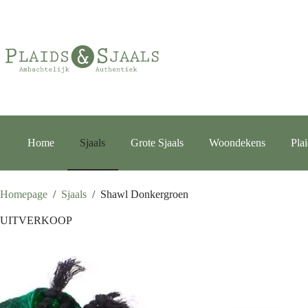
Ga
naar
de
inhoud
Home
Sjaals
Grote Sjaals
Woondekens
Pla
Homepage
/
Sjaals
/
Shawl Donkergroen
UITVERKOOP