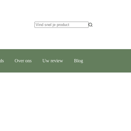
ids
Over ons
Uw review
Blog