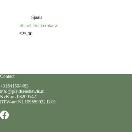
Sjaals
Shawl Donkerblauw
€
25,00
Contact
+31641504463
info@plaidsenshawls.nl
KvK-nr: 08209542
BTW-nr: NL109559022.B.01