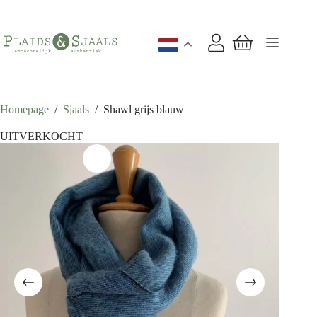
Ga
naar
de
inhoud
Winkelwagen
Homepage
/
Sjaals
/
Shawl grijs blauw
UITVERKOCHT