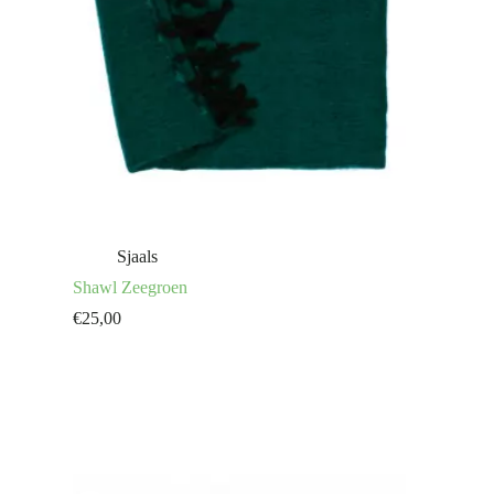
Sjaals
Shawl Zeegroen
€
25,00