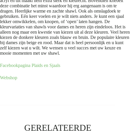
acryl en dit maakt hem extra sterk en kleurecht. Bovendien kriebelt
deze combinatie het minst waardoor hij erg aangenaam is om te
dragen. Heerlijke warme en zachte shawl. Ook als omslagdoek te
gebruiken. Eén keer voelen en je wilt niets anders. Je kunt een sjaal
lekker omwikkelen, om knopen, of ‘open’ laten hangen. De
kleurvariaties van shawls voor dames en heren zijn eindeloos. Het is
alleen nog maar een kwestie van kiezen uit al deze kleuren. Veel heren
kiezen de donkere kleuren zoals blauw en bruin. De populaire kleuren
bij dames zijn beige en rood. Maar dat is heel persoonlijk en u kunt
zelf kiezen wat u wilt. We wensen u veel succes met uw keuze en
mooie momenten met uw shawl.
Facebookpagina Plaids en Sjaals
Webshop
GERELATEERDE