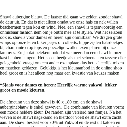
Shawl aubergine blauw
Shawl aubergine blauw. De laatste tijd gaan we zelden zonder shawl
de deur uit. En dat is niet alleen omdat we onze hals en nek willen
beschermen tegen kou en wind. Nee, een shawl is tegenwoordig een
onmisbaar fashion item om je outfit mee af te stylen. Wat het seizoen
ook is, shawls voor dames en heren zijn onmisbaar. We dragen grote
wraps op onze leren biker jasjes of colberts, hippe zijden halsdoekjes
bij charmante crop tops en poezelige wollen exemplaren bij onze
lammy’s. En ja: dat betekent ook dat we meer dan één shawl in onze
kast hebben hangen. Het is een beetje als met schoenen en tassen: elke
gelegenheid vraagt om een ander exemplaar, dus het is heerlijk mixen
en matchen geblazen. Gelukkig is het kleuraanbod in de online shop
heel groot en is het alleen nog maar een kwestie van keuzes maken.
“Sjaals voor dames en heren: Heerlijk warme yakwol, lekker
groot en mooie kleuren.
De afmeting van deze shawl is 40 x 180 cm. en de shawl
aubergineblauw is enkel geweven. De combinatie van kleuren vormt
een mooie heldere kleur. De randen zijn versierd met franjes. Na het
weven is de shawl nagekamd en hierdoor voelt de shawl extra zacht
aan. De shawl bestaat voor 70% uit Yakwol en de rest uit katoen en