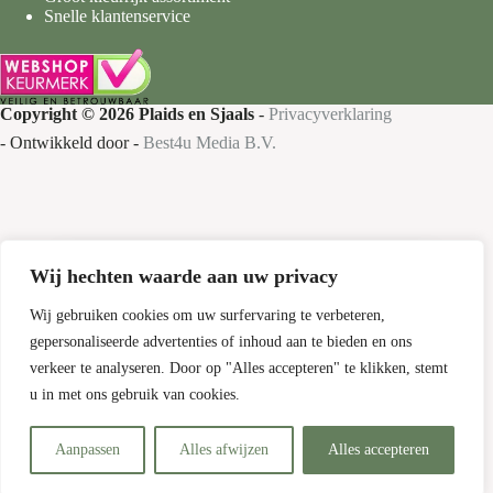
Snelle klantenservice
Copyright © 2026 Plaids en Sjaals
-
Privacyverklaring
- Ontwikkeld door -
Best4u Media B.V.
Wij hechten waarde aan uw privacy
Nieuw bij Plaids en Sjaals
Gratis verzending
Wij gebruiken cookies om uw surfervaring te verbeteren,
gepersonaliseerde advertenties of inhoud aan te bieden en ons
Bestel nu je favoriete plaids en sjaals met
verkeer te analyseren. Door op "Alles accepteren" te klikken, stemt
gratis verzending!
u in met ons gebruik van cookies.
Aanpassen
Alles afwijzen
Alles accepteren