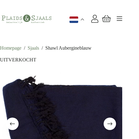
Ga
naar
de
inhoud
Winkelwagen
Homepage
/
Sjaals
/
Shawl Aubergineblauw
UITVERKOCHT