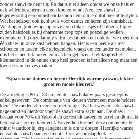
zonder shawl de deur uit. En dat is niet alleen omdat we onze hals en
nek willen beschermen tegen kou en wind. Nee, een shawl is
tegenwoordig een onmisbaar fashion item om je outfit mee af te stylen.
Wat het seizoen ook is, shawls voor dames en heren zijn onmisbaar.
We dragen grote wraps op onze leren biker jasjes of colberts, hippe
zijden halsdoekjes bij charmante crop tops en poezelige wollen
exemplaren bij onze lammy’s. En ja: dat betekent ook dat we meer dan
één shawl in onze kast hebben hangen. Het is een beetje als met
schoenen en tassen: elke gelegenheid vraagt om een ander exemplaar,
dus het is heerlijk mixen en matchen geblazen. Gelukkig is het
kleuraanbod in de online shop heel groot en is het alleen nog maar een
kwestie van keuzes maken.
“Sjaals voor dames en heren: Heerlijk warme yakwol, lekker
groot en mooie kleuren.”
De afmeting is 80 x 180 cm. en de shawl blauw paars gestreept is
enkel geweven. De combinatie van kleuren vormt een mooie heldere
kleur. De randen zijn versierd met franjes. Na het weven is de shawl
nagekamd en hierdoor voelt de shawl extra zacht aan. De shawl
bestaat voor 70% uit Yakwol en de rest uit katoen en acryl en dit maakt
hem extra sterk en kleurecht. Bovendien kriebelt deze combinatie het
minst waardoor hij erg aangenaam is om te dragen. Heerlijke warme
en zachte shawl paars gestreept. Ook als omslagdoek te