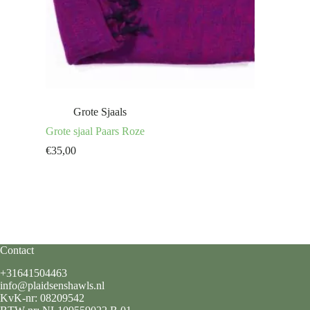
Grote Sjaals
Grote sjaal Paars Roze
€
35,00
Contact
+31641504463
info@plaidsenshawls.nl
KvK-nr: 08209542