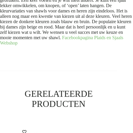
gebruiken. Eén keer voelen en je wilt niets anders. Je kunt een sjaal
lekker omwikkelen, om knopen, of ‘open’ laten hangen. De
kleurvariaties van shawls voor dames en heren zijn eindeloos. Het is
alleen nog maar een kwestie van kiezen uit al deze kleuren. Veel heren
kiezen de donkere kleuren zoals blauw en bruin. De populaire kleuren
bij dames zijn beige en rood. Maar dat is heel persoonlijk en u kunt
zelf kiezen wat u wilt. We wensen u veel succes met uw keuze en
mooie momenten met uw shawl.
Facebookpagina Plaids en Sjaals
Webshop
GERELATEERDE
PRODUCTEN