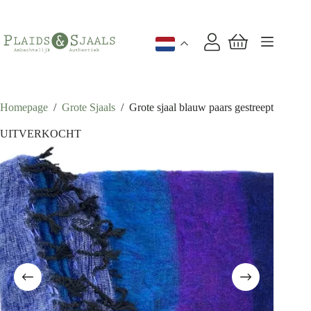
Ga
naar
de
inhoud
Winkelwagen
Homepage
/
Grote Sjaals
/
Grote sjaal blauw paars gestreept
UITVERKOCHT