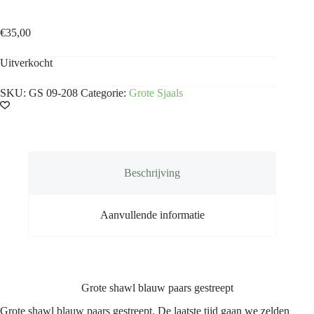
Grote sjaal blauw paars gestreept
€
35,00
Uitverkocht
SKU:
GS 09-208
Categorie:
Grote Sjaals
Beschrijving
Aanvullende informatie
Grote shawl blauw paars gestreept
Grote shawl blauw paars gestreept. De laatste tijd gaan we zelden