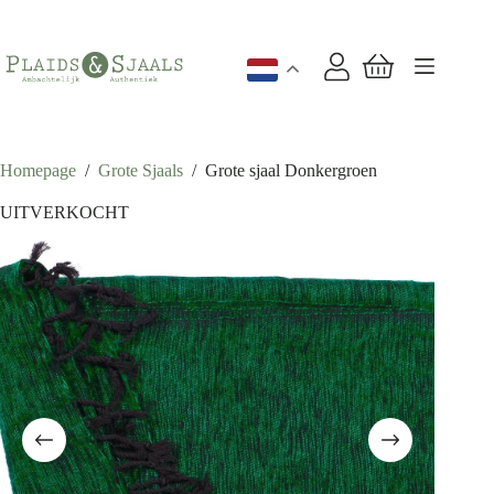
Ga
naar
de
inhoud
Winkelwagen
Homepage
/
Grote Sjaals
/
Grote sjaal Donkergroen
UITVERKOCHT