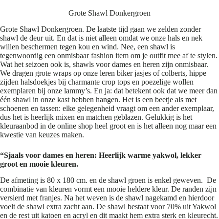
Grote Shawl Donkergroen
Grote Shawl Donkergroen. De laatste tijd gaan we zelden zonder
shawl de deur uit. En dat is niet alleen omdat we onze hals en nek
willen beschermen tegen kou en wind. Nee, een shawl is
tegenwoordig een onmisbaar fashion item om je outfit mee af te stylen.
Wat het seizoen ook is, shawls voor dames en heren zijn onmisbaar.
We dragen grote wraps op onze leren biker jasjes of colberts, hippe
zijden halsdoekjes bij charmante crop tops en poezelige wollen
exemplaren bij onze lammy’s. En ja: dat betekent ook dat we meer dan
één shawl in onze kast hebben hangen. Het is een beetje als met
schoenen en tassen: elke gelegenheid vraagt om een ander exemplaar,
dus het is heerlijk mixen en matchen geblazen. Gelukkig is het
kleuraanbod in de online shop heel groot en is het alleen nog maar een
kwestie van keuzes maken.
“Sjaals voor dames en heren: Heerlijk warme yakwol, lekker
groot en mooie kleuren.
De afmeting is 80 x 180 cm. en de shawl groen is enkel geweven. De
combinatie van kleuren vormt een mooie heldere kleur. De randen zijn
versierd met franjes. Na het weven is de shawl nagekamd en hierdoor
voelt de shawl extra zacht aan. De shawl bestaat voor 70% uit Yakwol
en de rest uit katoen en acryl en dit maakt hem extra sterk en kleurecht.