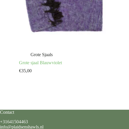
Grote Sjaals
Grote sjaal Blauwviolet
€
35,00
Contact
+31641504463
info@plaidsenshawls.nl