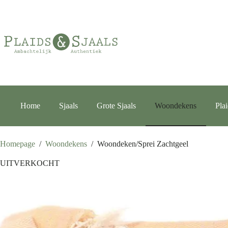
Ga
naar
de
inhoud
Home
Sjaals
Grote Sjaals
Woondekens
Pla
Homepage
/
Woondekens
/
Woondeken/Sprei Zachtgeel
UITVERKOCHT