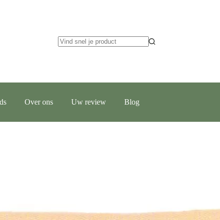
ids
Over ons
Uw review
Blog