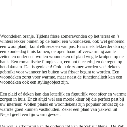
Woondeken Oranje
Woondeken oranje. Tijdens frisse zomeravonden op het terras en ’s
winters lekker binnen op de bank: een woondeken, ook wel genoemd
een woonplaid, komt elk seizoen van pas. Er is niets lekkerder dan op
een koude dag thuis komen, de open haard of verwarming aan te
zetten en onder een wollen woondeken of plaid weg te kruipen op de
bank. Een romantische filmpje aan, een pot thee erbij en de regen op
het dakraam. Dat is genieten! Ook in de zomer worden veel dekens
gebruikt voor wanneer het buiten wat frisser begint te worden. Een
woondeken zorgt voor warmte, maar naast de functionaliteit kan een
woondeken ook een stylingobject zijn.
Een plaid of deken kan dan letterlijk en figuurlijk voor sfeer en warmte
zorgen in huis. Er zit altijd wel een mooie kleur bij die perfect past bij
uw interieur. Wollen plaids en woondekens zijn populair omdat zij de
warmte goed kunnen vasthouden. Zeker een plaid van yakwol uit
Nepal geeft een fijn warm gevoel.
De wol is afkomstig van de ondervacht van de Yak uit Nepal. De Yak