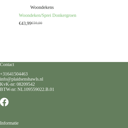
Woondekens
Woondeken/Sprei Donkergroen
€
43,99
€
59,00
Oorspronkelijke
Huidige
prijs
prijs
was:
is:
€59,00.
€43,99.
Contact
+31641504463
info@plaidsenshawls.nl
KvK-nr: 08209542
BTW-nr: NL109559022.B.01
Informatie