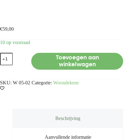
Woondeken/Sprei Oranje
€
59,00
10 op voorraad
Woondeken/Sprei
Toevoegen aan
Oranje
winkelwagen
aantal
SKU:
W 05-02
Categorie:
Woondekens
Beschrijving
Aanvullende informatie