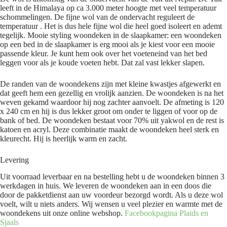
leeft in de Himalaya op ca 3.000 meter hoogte met veel temperatuur
schommelingen. De fijne wol van de ondervacht reguleert de
temperatuur . Het is dus hele fijne wol die heel goed isoleert en ademt
tegelijk. Mooie styling woondeken in de slaapkamer: een woondeken
op een bed in de slaapkamer is erg mooi als je kiest voor een mooie
passende kleur. Je kunt hem ook over het voeteneind van het bed
leggen voor als je koude voeten hebt. Dat zal vast lekker slapen.
De randen van de woondekens zijn met kleine kwastjes afgewerkt en
dat geeft hem een gezellig en vrolijk aanzien. De woondeken is na het
weven gekamd waardoor hij nog zachter aanvoelt. De afmeting is 120
x 240 cm en hij is dus lekker groot om onder te liggen of voor op de
bank of bed. De woondeken bestaat voor 70% uit yakwol en de rest is
katoen en acryl. Deze combinatie maakt de woondeken heel sterk en
kleurecht. Hij is heerlijk warm en zacht.
Levering
Uit voorraad leverbaar en na bestelling hebt u de woondeken binnen 3
werkdagen in huis. We leveren de woondeken aan in een doos die
door de pakketdienst aan uw voordeur bezorgd wordt. Als u deze wol
voelt, wilt u niets anders. Wij wensen u veel plezier en warmte met de
woondekens uit onze online webshop.
Facebookpagina Plaids en
Sjaals