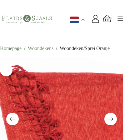
Ga
naar
de
inhoud
Winkelwagen
Homepage
/
Woondekens
/
Woondeken/Sprei Oranje