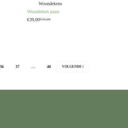
Woondekens
Woondeken paars
€
39,00
€
59,00
Oorspronkelijke
Huidige
prijs
prijs
was:
is:
€59,00.
€39,00.
36
37
…
40
VOLGENDE