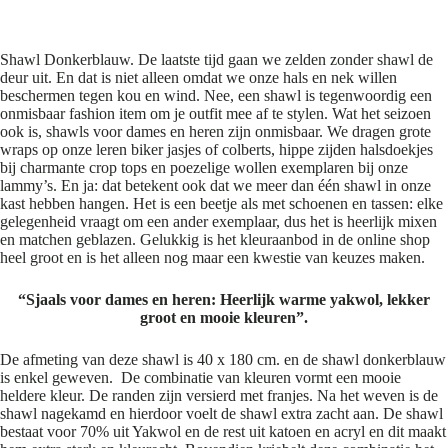
Shawl Donkerblauw
Shawl Donkerblauw. De laatste tijd gaan we zelden zonder shawl de
deur uit. En dat is niet alleen omdat we onze hals en nek willen
beschermen tegen kou en wind. Nee, een shawl is tegenwoordig een
onmisbaar fashion item om je outfit mee af te stylen. Wat het seizoen
ook is, shawls voor dames en heren zijn onmisbaar. We dragen grote
wraps op onze leren biker jasjes of colberts, hippe zijden halsdoekjes
bij charmante crop tops en poezelige wollen exemplaren bij onze
lammy’s. En ja: dat betekent ook dat we meer dan één shawl in onze
kast hebben hangen. Het is een beetje als met schoenen en tassen: elke
gelegenheid vraagt om een ander exemplaar, dus het is heerlijk mixen
en matchen geblazen. Gelukkig is het kleuraanbod in de online shop
heel groot en is het alleen nog maar een kwestie van keuzes maken.
“Sjaals voor dames en heren: Heerlijk warme yakwol, lekker
groot en mooie kleuren”.
De afmeting van deze shawl is 40 x 180 cm. en de shawl donkerblauw
is enkel geweven. De combinatie van kleuren vormt een mooie
heldere kleur. De randen zijn versierd met franjes. Na het weven is de
shawl nagekamd en hierdoor voelt de shawl extra zacht aan. De shawl
bestaat voor 70% uit Yakwol en de rest uit katoen en acryl en dit maakt