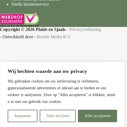
Snelle klantenservice
Copyright © 2026 Plaids en Sjaals
-
Privacyverklaring
- Ontwikkeld door -
Best4u Media B.V.
Wij hechten waarde aan uw privacy
Nieuw bij Plaids en Sjaals
Gratis verzending
Wij gebruiken cookies om uw surfervaring te verbeteren,
gepersonaliseerde advertenties of inhoud aan te bieden en ons
Bestel nu je favoriete plaids en sjaals met
verkeer te analyseren. Door op "Alles accepteren" te klikken, stemt
gratis verzending!
u in met ons gebruik van cookies.
Aanpassen
Alles afwijzen
Alles accepteren