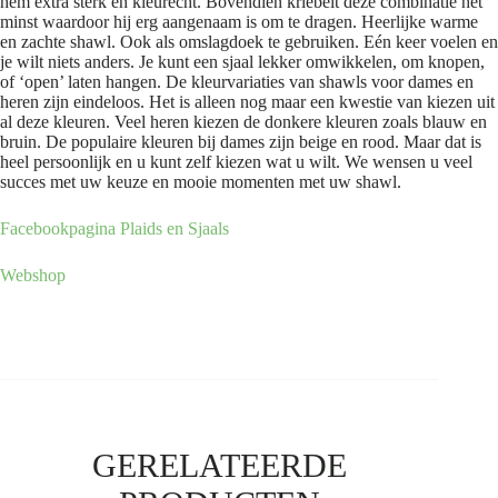
hem extra sterk en kleurecht. Bovendien kriebelt deze combinatie het
minst waardoor hij erg aangenaam is om te dragen. Heerlijke warme
en zachte shawl. Ook als omslagdoek te gebruiken. Eén keer voelen en
je wilt niets anders. Je kunt een sjaal lekker omwikkelen, om knopen,
of ‘open’ laten hangen. De kleurvariaties van shawls voor dames en
heren zijn eindeloos. Het is alleen nog maar een kwestie van kiezen uit
al deze kleuren. Veel heren kiezen de donkere kleuren zoals blauw en
bruin. De populaire kleuren bij dames zijn beige en rood. Maar dat is
heel persoonlijk en u kunt zelf kiezen wat u wilt. We wensen u veel
succes met uw keuze en mooie momenten met uw shawl.
Facebookpagina Plaids en Sjaals
Webshop
GERELATEERDE