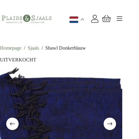
Ga
naar
de
inhoud
Winkelwagen
Homepage
/
Sjaals
/
Shawl Donkerblauw
UITVERKOCHT