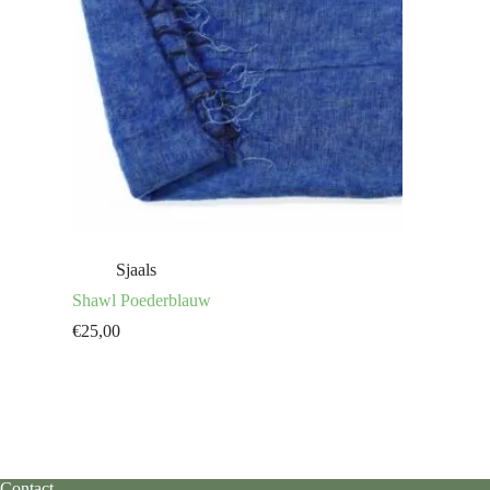
Sjaals
Shawl Poederblauw
€
25,00
Contact