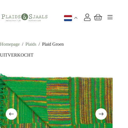
Ga
naar
de
inhoud
Winkelwagen
Homepage
/
Plaids
/
Plaid Groen
UITVERKOCHT