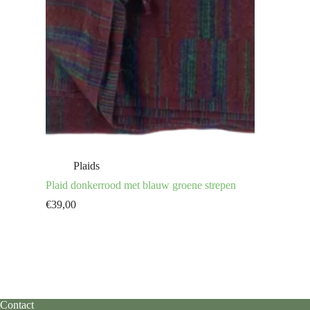
Plaids
Plaid donkerrood met blauw groene strepen
€
39,00
Contact