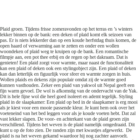
Plaid Groen
Plaid groen. Tijdens frisse zomeravonden op het terras en ’s winters
lekker binnen op de bank: een deken of plaid komt elk seizoen van
pas. Er is niets lekkerder dan op een koude herfstdag thuis komen, de
open haard of verwarming aan te zetten en onder een wollen
woondeken of plaid weg te kruipen op de bank. Een romantische
filmpje aan, een pot thee erbij en de regen op het dakraam. Dat is
genieten! Een plaid zorgt voor warmte, maar naast de functionaliteit
kan een plaid of deken ook een stylingobject zijn. Een plaid of deken
kan dan letterlijk en figuurlijk voor sfeer en warmte zorgen in huis.
Wollen plaids en dekens zijn populair omdat zij de warmte goed
kunnen vasthouden. Zeker een plaid van yakwol uit Nepal geeft een
fijn warm gevoel. De wol is afkomstig van de ondervacht van de Yak.
Dit is hele fijne wol die heel goed isoleert en ademt tegelijk. Styling
plaid in de slaapkamer: Een plaid op bed in de slaapkamer is erg mooi
als je kiest voor een mooie passende kleur. Je kunt hem ook over het
voeteneind van het bed leggen voor als je koude voeten hebt. Dat zal
vast lekker slapen. De voor- en achterkant van de plaid groen zijn
verschillend. Tijdens het weven is de plaid namelijk omgedraaid. Dit
kunt u op de foto zien. De randen zijn met kwastjes afgewerkt. De
plaid is na het weven gekamd waardoor hij nog zachter aanvoelt.