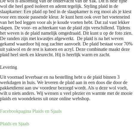
De wol is afkomstig van de ondervacht van de Yak. Dit is hele fijne
wol die heel goed isoleert en ademt tegelijk. Styling plaid in de
slaapkamer: Een plaid op bed in de slaapkamer is erg mooi als je kiest
voor een mooie passende kleur. Je kunt hem ook over het voeteneind
van het bed leggen voor als je koude voeten hebt. Dat zal vast lekker
slapen. De voor- en achterkant van de plaid zijn verschillend. Tijdens
het weven is de plaid namelijk omgedraaid. Dit kunt u op de foto zien.
De randen zijn met kwastjes afgewerkt. De plaid is na het weven
gekamd waardoor hij nog zachter aanvoelt. De plaid bestaat voor 70%
uit yakwol en de rest is katoen en acryl. Deze combinatie maakt deze
plaid heel sterk en kleurecht. Hij is heerlijk warm en zacht.
Levering
Uit voorraad leverbaar en na bestelling hebt u de plaid binnen 3
werkdagen in huis. We leveren de plaid aan in een doos die door de
pakketdienst aan uw voordeur bezorgd wordt. Als u deze wol voelt,
wilt u niets anders. Wij wensen u veel plezier en warmte met de mooie
plaids en woondekens uit onze online webshop.
Facebookpagina Plaids en Sjaals
Plaids en Sjaals