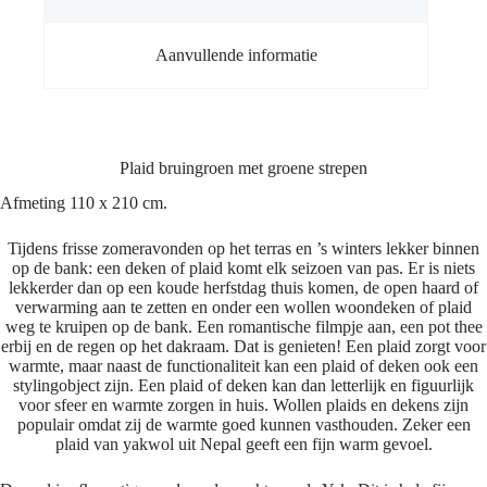
Aanvullende informatie
Plaid bruingroen met groene strepen
Afmeting 110 x 210 cm.
Tijdens frisse zomeravonden op het terras en ’s winters lekker binnen
op de bank: een deken of plaid komt elk seizoen van pas. Er is niets
lekkerder dan op een koude herfstdag thuis komen, de open haard of
verwarming aan te zetten en onder een wollen woondeken of plaid
weg te kruipen op de bank. Een romantische filmpje aan, een pot thee
erbij en de regen op het dakraam. Dat is genieten! Een plaid zorgt voor
warmte, maar naast de functionaliteit kan een plaid of deken ook een
stylingobject zijn. Een plaid of deken kan dan letterlijk en figuurlijk
voor sfeer en warmte zorgen in huis. Wollen plaids en dekens zijn
populair omdat zij de warmte goed kunnen vasthouden. Zeker een
plaid van yakwol uit Nepal geeft een fijn warm gevoel.