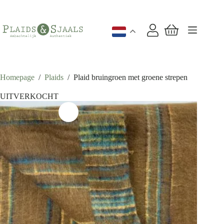
Ga
naar
de
inhoud
Winkelwagen
Homepage
/
Plaids
/
Plaid bruingroen met groene strepen
UITVERKOCHT