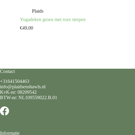
Plaids
Yogadeken groen met roze strepen
€
49,00
Contact
+31641504463
info@plaidsenshawls.nl
KvK-nr: 08209542
BTW-nr: NL109559022.B.01
Informatie