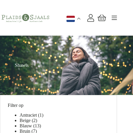
Ga
naar
de
inhoud
Winkelwagen
Shawls
Filter op
Antraciet
(1)
Beige
(2)
Blauw
(13)
Bruin
(7)