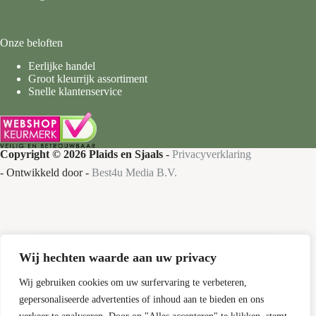
Onze beloften
Eerlijke handel
Groot kleurrijk assortiment
Snelle klantenservice
Copyright © 2026 Plaids en Sjaals
-
Privacyverklaring
- Ontwikkeld door -
Best4u Media B.V.
Wij hechten waarde aan uw privacy
Nieuw bij Plaids en Sjaals
Gratis verzending
Wij gebruiken cookies om uw surfervaring te verbeteren,
gepersonaliseerde advertenties of inhoud aan te bieden en ons
Bestel nu je favoriete plaids en sjaals met