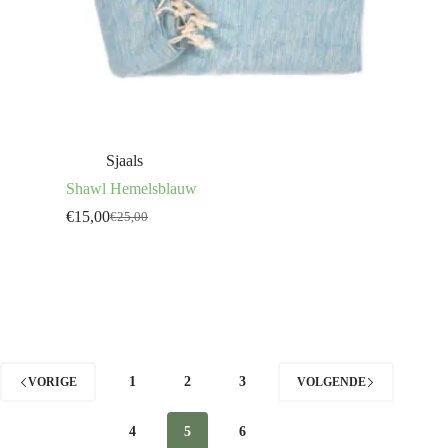
Sjaals
Shawl Hemelsblauw
€
15,00
€
25,00
Oorspronkelijke
Huidige
prijs
prijs
was:
is:
€25,00.
€15,00.
1
2
3
VORIGE
VOLGENDE
4
5
6