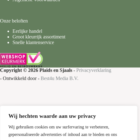
Onze beloften
Eerlijke handel
Groot kleurrijk assortiment
Snelle klantenservice
Copyright © 2026 Plaids en Sjaals
-
Privacyverklaring
- Ontwikkeld door -
Best4u Media B.V.
Wij hechten waarde aan uw privacy
Nieuw bij Plaids en Sjaals
Gratis verzending
Wij gebruiken cookies om uw surfervaring te verbeteren,
gepersonaliseerde advertenties of inhoud aan te bieden en ons
Bestel nu je favoriete plaids en sjaals met