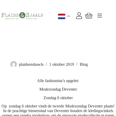
Ga
naar
de
inhoud
Winkelwagen
Modezondag in Deventer
plaidsenshawls
1 oktober 2019
Blog
Alle fashionista’s opgelet:
Modezondag Deventer
Zondag 6 oktober
Op zondag 6 oktober vindt de tweede Modezondag Deventer plaats!
In de prachtige binnenstad van Deventer houden de kledingwinkels
samen een unieke modeshow om de nieuwste modecollectie te tonen