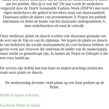
aan het publiek. Ben jij er ook bij? Dit jaar wordt de modeshow
vergezeld door de Dutch Sustainable Fashion Week (DSFW) met twee
eigen modeshows die geheel in het teken staan van duurzaamheid.
Daarnaast zullen de dames van promotieteam Á Propos het publiek
entertainen en delen de hunks van het duurzame ondergoedmerk A-
dam onderbroeken uit rond de catwalk.
Onze modieuze plaids en shawls worden ook duurzaam gemaakt van
de wol van de Yak en van de zijderups. We kopen de plaids en shawls
in van bedrijven die sociale duurzaamheid als core-business hebben: ze
geven werk aan vrouwen die onderaan de ladder van de maatschappij
staan omdat ze gehandicapt zijn. In landen als Nepal en Ethiopië is dat
een extra handicap.
De wevers zijn dolblij met hun baan en maken prachtige producten
zoals onze plaids en shawls.
De modezondag deventer vindt plaats op een fraai podium op de
Brink.
Plaids en Sjaals webshop
Facebook Plaids en Sjaals