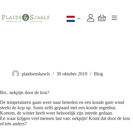
Ga
naar
de
inhoud
Winkelwagen
Last van uw nek? Dat kan door de kou komen
plaidsenshawls
30 oktober 2019
Blog
Brr.. nekpijn door de kou?
De temperaturen gaan weer naar beneden en een koude gure wind
steekt de kop op. Soms zelfs gepaard met een koude regenbui.
Kortom, de winter heeft weer behoorlijk zijn intrede gedaan.
En waar krijgen veel mensen last van: nekpijn! Komt dat door de kou
of iets anders?