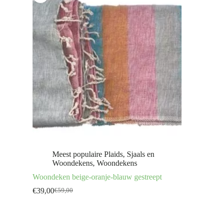
Meest populaire Plaids, Sjaals en
Woondekens
,
Woondekens
Woondeken beige-oranje-blauw gestreept
€
39,00
€
59,00
Oorspronkelijke
Huidige
prijs
prijs
was:
is:
€59,00.
€39,00.