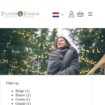
Ga
naar
de
inhoud
Winkelwagen
Roze
Filter op
Beige
(1)
Blauw
(2)
Groen
(1)
Oranje
(1)