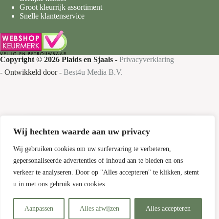
Groot kleurrijk assortiment
Snelle klantenservice
Copyright © 2026 Plaids en Sjaals
-
Privacyverklaring
- Ontwikkeld door -
Best4u Media B.V.
Wij hechten waarde aan uw privacy
Nieuw bij Plaids en Sjaals
Gratis verzending
Wij gebruiken cookies om uw surfervaring te verbeteren,
gepersonaliseerde advertenties of inhoud aan te bieden en ons
Bestel nu je favoriete plaids en sjaals met
verkeer te analyseren. Door op "Alles accepteren" te klikken, stemt
gratis verzending!
u in met ons gebruik van cookies.
Aanpassen
Alles afwijzen
Alles accepteren