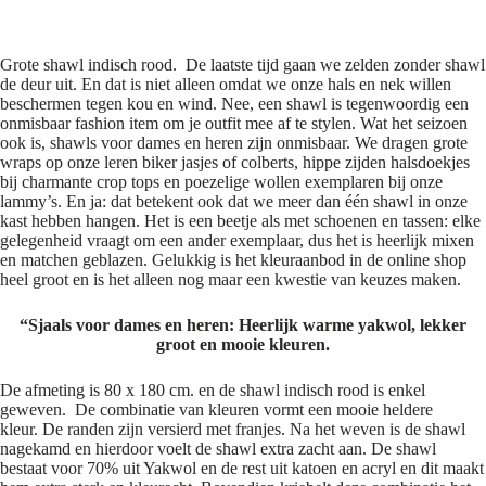
Grote shawl indisch rood
Grote shawl indisch rood. De laatste tijd gaan we zelden zonder shawl
de deur uit. En dat is niet alleen omdat we onze hals en nek willen
beschermen tegen kou en wind. Nee, een shawl is tegenwoordig een
onmisbaar fashion item om je outfit mee af te stylen. Wat het seizoen
ook is, shawls voor dames en heren zijn onmisbaar. We dragen grote
wraps op onze leren biker jasjes of colberts, hippe zijden halsdoekjes
bij charmante crop tops en poezelige wollen exemplaren bij onze
lammy’s. En ja: dat betekent ook dat we meer dan één shawl in onze
kast hebben hangen. Het is een beetje als met schoenen en tassen: elke
gelegenheid vraagt om een ander exemplaar, dus het is heerlijk mixen
en matchen geblazen. Gelukkig is het kleuraanbod in de online shop
heel groot en is het alleen nog maar een kwestie van keuzes maken.
“Sjaals voor dames en heren: Heerlijk warme yakwol, lekker
groot en mooie kleuren.
De afmeting is 80 x 180 cm. en de shawl indisch rood is enkel
geweven. De combinatie van kleuren vormt een mooie heldere
kleur. De randen zijn versierd met franjes. Na het weven is de shawl
nagekamd en hierdoor voelt de shawl extra zacht aan. De shawl
bestaat voor 70% uit Yakwol en de rest uit katoen en acryl en dit maakt