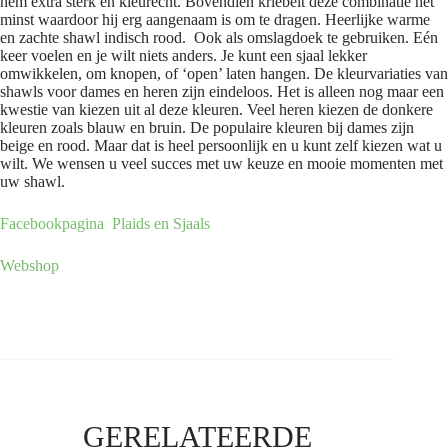
hem extra sterk en kleurecht. Bovendien kriebelt deze combinatie het
minst waardoor hij erg aangenaam is om te dragen. Heerlijke warme
en zachte shawl indisch rood. Ook als omslagdoek te gebruiken. Eén
keer voelen en je wilt niets anders. Je kunt een sjaal lekker
omwikkelen, om knopen, of ‘open’ laten hangen. De kleurvariaties van
shawls voor dames en heren zijn eindeloos. Het is alleen nog maar een
kwestie van kiezen uit al deze kleuren. Veel heren kiezen de donkere
kleuren zoals blauw en bruin. De populaire kleuren bij dames zijn
beige en rood. Maar dat is heel persoonlijk en u kunt zelf kiezen wat u
wilt. We wensen u veel succes met uw keuze en mooie momenten met
uw shawl.
Facebookpagina
Plaids en Sjaals
Webshop
GERELATEERDE