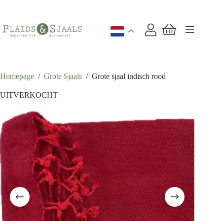
Ga
naar
de
inhoud
Winkelwagen
Homepage
/
Grote Sjaals
/
Grote sjaal indisch rood
UITVERKOCHT