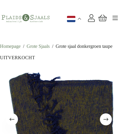
Ga
naar
de
inhoud
Winkelwagen
Homepage
/
Grote Sjaals
/
Grote sjaal donkergroen taupe
UITVERKOCHT