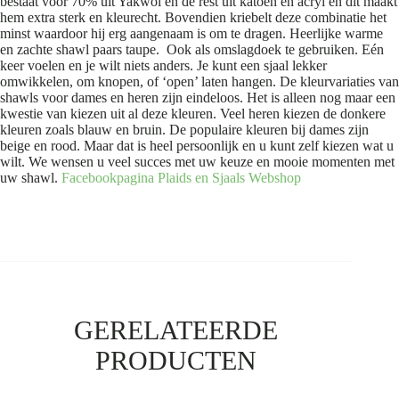
bestaat voor 70% uit Yakwol en de rest uit katoen en acryl en dit maakt
hem extra sterk en kleurecht. Bovendien kriebelt deze combinatie het
minst waardoor hij erg aangenaam is om te dragen. Heerlijke warme
en zachte shawl paars taupe. Ook als omslagdoek te gebruiken. Eén
keer voelen en je wilt niets anders. Je kunt een sjaal lekker
omwikkelen, om knopen, of ‘open’ laten hangen. De kleurvariaties van
shawls voor dames en heren zijn eindeloos. Het is alleen nog maar een
kwestie van kiezen uit al deze kleuren. Veel heren kiezen de donkere
kleuren zoals blauw en bruin. De populaire kleuren bij dames zijn
beige en rood. Maar dat is heel persoonlijk en u kunt zelf kiezen wat u
wilt. We wensen u veel succes met uw keuze en mooie momenten met
uw shawl.
Facebookpagina Plaids en Sjaals
Webshop
GERELATEERDE
PRODUCTEN