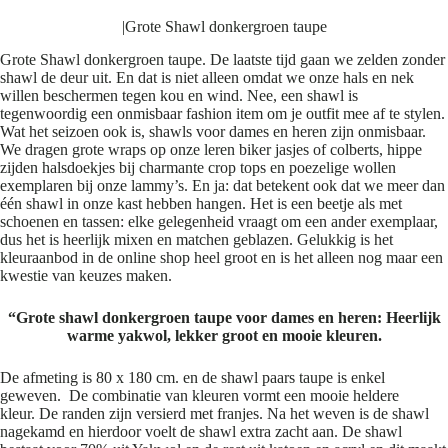
|Grote Shawl donkergroen taupe
Grote Shawl donkergroen taupe. De laatste tijd gaan we zelden zonder
shawl de deur uit. En dat is niet alleen omdat we onze hals en nek
willen beschermen tegen kou en wind. Nee, een shawl is
tegenwoordig een onmisbaar fashion item om je outfit mee af te stylen.
Wat het seizoen ook is, shawls voor dames en heren zijn onmisbaar.
We dragen grote wraps op onze leren biker jasjes of colberts, hippe
zijden halsdoekjes bij charmante crop tops en poezelige wollen
exemplaren bij onze lammy’s. En ja: dat betekent ook dat we meer dan
één shawl in onze kast hebben hangen. Het is een beetje als met
schoenen en tassen: elke gelegenheid vraagt om een ander exemplaar,
dus het is heerlijk mixen en matchen geblazen. Gelukkig is het
kleuraanbod in de online shop heel groot en is het alleen nog maar een
kwestie van keuzes maken.
“Grote shawl donkergroen taupe voor dames en heren: Heerlijk
warme yakwol, lekker groot en mooie kleuren.
De afmeting is 80 x 180 cm. en de shawl paars taupe is enkel
geweven. De combinatie van kleuren vormt een mooie heldere
kleur. De randen zijn versierd met franjes. Na het weven is de shawl
nagekamd en hierdoor voelt de shawl extra zacht aan. De shawl