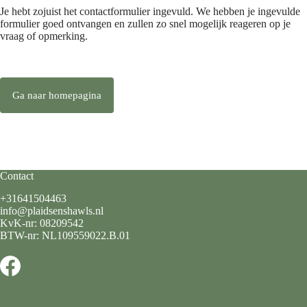
Je hebt zojuist het contactformulier ingevuld. We hebben je ingevulde
formulier goed ontvangen en zullen zo snel mogelijk reageren op je
vraag of opmerking.
Ga naar homepagina
Contact
+31641504463
info@plaidsenshawls.nl
KvK-nr: 08209542
BTW-nr: NL109559022.B.01