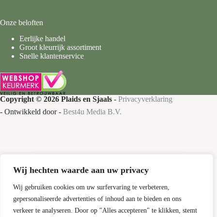
Onze beloften
Eerlijke handel
Groot kleurrijk assortiment
Snelle klantenservice
Copyright © 2026 Plaids en Sjaals
-
Privacyverklaring
- Ontwikkeld door -
Best4u Media B.V.
Wij hechten waarde aan uw privacy
Nieuw bij Plaids en Sjaals
Gratis verzending
Wij gebruiken cookies om uw surfervaring te verbeteren,
gepersonaliseerde advertenties of inhoud aan te bieden en ons
Bestel nu je favoriete plaids en sjaals met
verkeer te analyseren. Door op "Alles accepteren" te klikken, stemt
gratis verzending!