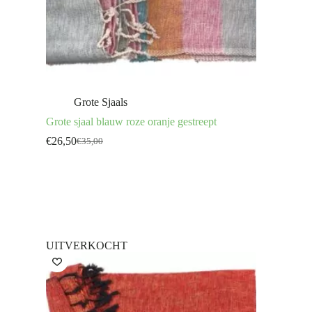
Grote Sjaals
Grote sjaal blauw roze oranje gestreept
€
26,50
€
35,00
Oorspronkelijke
Huidige
prijs
prijs
was:
is:
€35,00.
€26,50.
UITVERKOCHT