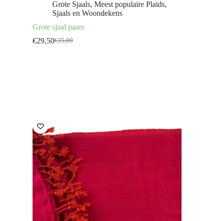
Grote Sjaals
,
Meest populaire Plaids,
Sjaals en Woondekens
Grote sjaal paars
€
29,50
€
35,00
Oorspronkelijke
Huidige
prijs
prijs
was:
is:
€35,00.
€29,50.