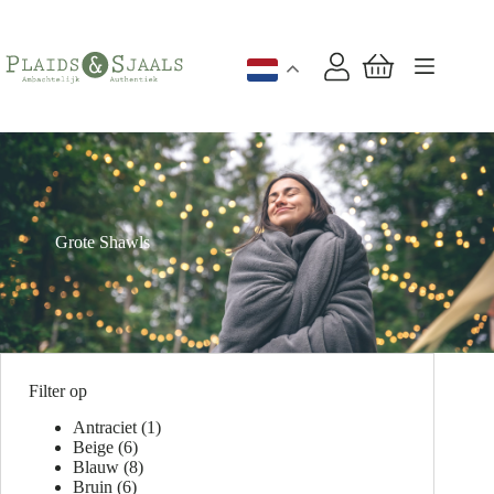
Ga
naar
de
inhoud
Winkelwagen
Grote Shawls
Filter op
Antraciet
(1)
Beige
(6)
Blauw
(8)
Bruin
(6)