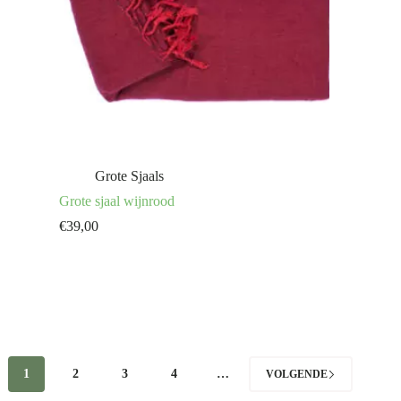
Grote Sjaals
Grote sjaal wijnrood
€
39,00
1
2
3
4
…
VOLGENDE